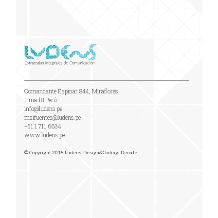
Comandante Espinar 844, Miraflores
Lima 18 Perú
info@ludens.pe
msifuentes@ludens.pe
+51 1 711 6634
www.ludens.pe
© Copyright 2018 Ludens. Design&Coding:
Decode