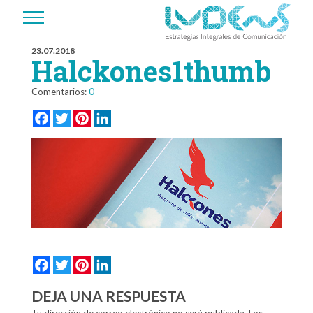
23.07.2018
Halckones1thumb
Comentarios:
0
Facebook
Twitter
Pinterest
LinkedIn
Facebook
Twitter
Pinterest
LinkedIn
DEJA UNA RESPUESTA
Tu dirección de correo electrónico no será publicada.
Los