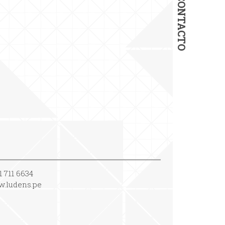
CONTACTO
1 711 6634
.ludens.pe