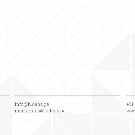
info@ludens.pe
+51 
msifuentes@ludens.pe
www