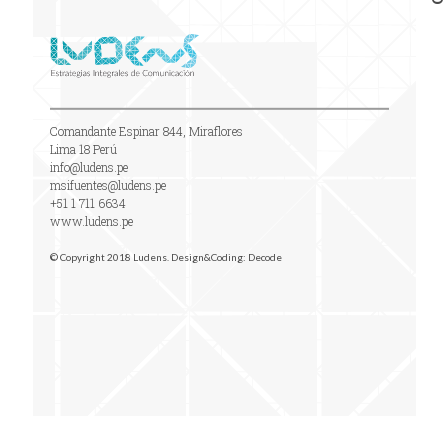
Comandante Espinar 844, Miraflores
Lima 18 Perú
info@ludens.pe
msifuentes@ludens.pe
+51 1 711 6634
www.ludens.pe
© Copyright 2018 Ludens. Design&Coding:
Decode