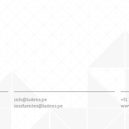
info@ludens.pe
+51 
msifuentes@ludens.pe
www