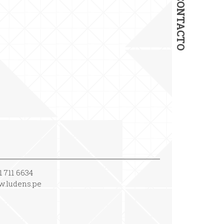
CONTACTO
1 711 6634
.ludens.pe