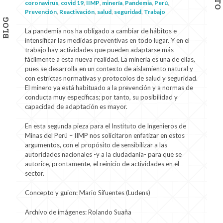
coronavirus
,
covid 19
,
IIMP
,
minería
,
Pandemia
,
Perú
,
Prevención
,
Reactivación
,
salud
,
seguridad
,
Trabajo
BLOG
La pandemia nos ha obligado a cambiar de hábitos e
intensificar las medidas preventivas en todo lugar. Y en el
trabajo hay actividades que pueden adaptarse más
fácilmente a esta nueva realidad. La minería es una de ellas,
pues se desarrolla en un contexto de aislamiento natural y
con estrictas normativas y protocolos de salud y seguridad.
El minero ya está habituado a la prevención y a normas de
conducta muy específicas; por tanto, su posibilidad y
capacidad de adaptación es mayor.
En esta segunda pieza para el Instituto de Ingenieros de
Minas del Perú – IIMP nos solicitaron enfatizar en estos
argumentos, con el propósito de sensibilizar a las
autoridades nacionales -y a la ciudadanía- para que se
autorice, prontamente, el reinicio de actividades en el
sector.
Concepto y guion: Mario Sifuentes (Ludens)
Archivo de imágenes: Rolando Suaña