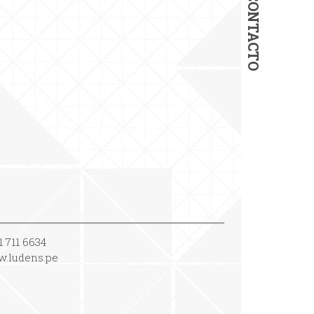
CONTACTO
1 711 6634
.ludens.pe