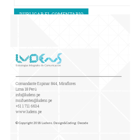
Comandante Espinar 844, Miraflores
Lima 18 Perú
info@ludens.pe
msifuentes@ludens.pe
+51 1 711 6634
www.ludens.pe
© Copyright 2018 Ludens. Design&Coding:
Decode